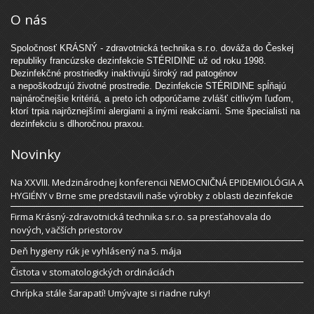
O nás
Spoločnosť KRÁSNÝ - zdravotnická technika s.r.o. dováža do Českej
republiky francúzske dezinfekcie STÉRIDINE už od roku 1998.
Dezinfekčné prostriedky inaktivujú široký rad patogénov
a nepoškodzujú životné prostredie. Dezinfekcie STÉRIDINE spĺňajú
najnáročnejšie kritériá, a preto ich odporúčame zvlášť citlivým ľuďom,
ktorí trpia najrôznejšími alergiami a inými reakciami. Sme špecialisti na
dezinfekciu s dlhoročnou praxou.
Novinky
Na XXVIII. Medzinárodnej konferencii NEMOCNIČNÁ EPIDEMIOLÓGIA A
HYGIÉNY v Brne sme predstavili naše výrobky z oblasti dezinfekcie
Firma Krásný-zdravotnická technika s.r.o. sa presťahovala do
nových, väčších priestorov
Deň hygieny rúk je vyhlásený na 5. mája
Čistota v stomatologických ordináciách
Chrípka stále šarapatí! Umývajte si riadne ruky!