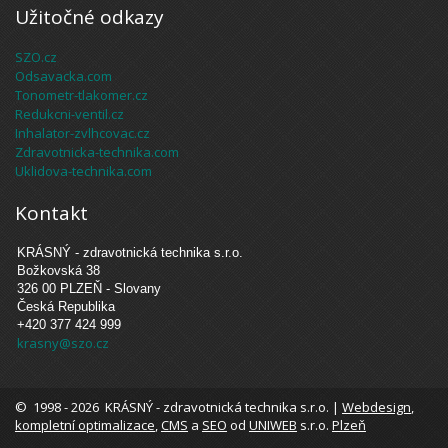
Užitočné odkazy
SZO.cz
Odsavacka.com
Tonometr-tlakomer.cz
Redukcni-ventil.cz
Inhalator-zvlhcovac.cz
Zdravotnicka-technika.com
Uklidova-technika.com
Kontakt
KRÁSNÝ - zdravotnická technika s.r.o.
Božkovská 38
326 00 PLZEŇ - Slovany
Česká Republika
+420 377 424 999
krasny@szo.cz
© 1998 - 2026 KRÁSNÝ - zdravotnická technika s.r.o. |
Webdesign
,
kompletní optimalizace
,
CMS
a
SEO
od
UNIWEB
s.r.o.
Plzeň