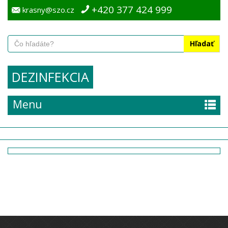
+420 377 424 999
krasny@szo.cz
Hľadať
DEZINFEKCIA
Menu