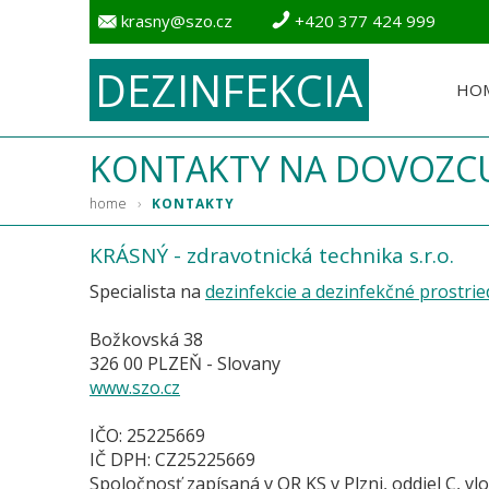
krasny@szo.cz
+420 377 424 999
DEZINFEKCIA
HO
KONTAKTY NA DOVOZCU 
›
home
KONTAKTY
KRÁSNÝ - zdravotnická technika s.r.o.
Specialista na
dezinfekcie a dezinfekčné prostri
Božkovská 38
326 00 PLZEŇ - Slovany
www.szo.cz
IČO: 25225669
IČ DPH: CZ25225669
Spoločnosť zapísaná v OR KS v Plzni, oddiel C, vl