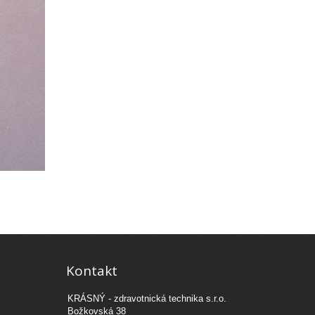
Kontakt
KRÁSNÝ - zdravotnická technika s.r.o.
Božkovská 38