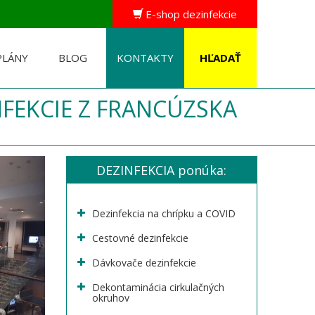
E-shop dezinfekcie
PLÁNY
BLOG
KONTAKTY
FEKCIE Z FRANCÚZSKA
DEZINFEKCIA ponúka:
Dezinfekcia na chrípku a COVID
Cestovné dezinfekcie
Dávkovače dezinfekcie
Dekontaminácia cirkulačných
okruhov