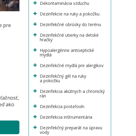
Dekontaminácia vzduchu
Dezinfekcie na ruky a pokožku
Dezinfekčné obrúsky do terénu
e pre
Dezinfekčné utierky na detské
hračky
Hypoalergénne antiseptické
mydlá
Dezinfekčné mydlá pre alergikov
Dezinfekčný gél na ruky
a pokožku
Dezinfekcia akútnych a chronický
rán
sťažnosť,
eď ako
Dezinfekcia posteľovín
Dezinfekcia inštrumentária
Dezinfekčný preparát na úpravu
vody