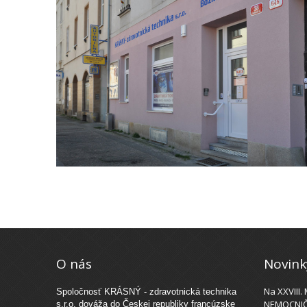
O nás
Novink
Na XXVIII.
Spoločnosť KRÁSNÝ - zdravotnická technika
NEMOCNIČ
s.r.o. dováža do Českej republiky francúzske