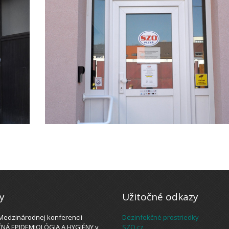
y
Užitočné odkazy
 Medzinárodnej konferencii
Dezinfekčné prostriedky
NÁ EPIDEMIOLÓGIA A HYGIÉNY v
SZO.cz