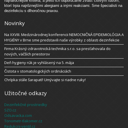
najnáročnejšie kritériá, a preto ich odporúčame zvlášť citlivým ľuďom,
ktorí trpia najrôznejšími alergiami a inými reakciami. Sme špecialisti na
dezinfekciu s dlhoročnou praxou.
Novinky
Na XXVIII. Medzinárodnej konferencii NEMOCNIČNÁ EPIDEMIOLÓGIA A
HYGIÉNY v Brne sme predstavili naše výrobky z oblasti dezinfekcie
Firma Krásný-zdravotnická technika s.r.o. sa presťahovala do
nových, väčších priestorov
Deň hygieny rúk je vyhlásený na 5. mája
Čistota v stomatologických ordináciách
Chrípka stále šarapatí! Umývajte si riadne ruky!
Užitočné odkazy
Dezinfekčné prostriedky
SZO.cz
Odsavacka.com
Tonometr-tlakomer.cz
Redukcni-ventil.cz