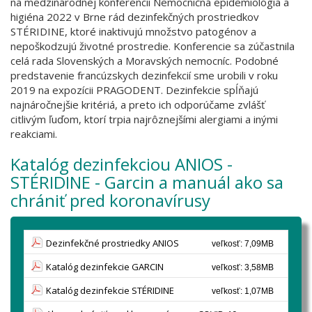
na medzinárodnej konferencii Nemocničná epidemiológia a
higiéna 2022 v Brne rád dezinfekčných prostriedkov
STÉRIDINE, ktoré inaktivujú množstvo patogénov a
nepoškodzujú životné prostredie. Konferencie sa zúčastnila
celá rada Slovenských a Moravských nemocníc. Podobné
predstavenie francúzskych dezinfekcií sme urobili v roku
2019 na expozícii PRAGODENT. Dezinfekcie spĺňajú
najnáročnejšie kritériá, a preto ich odporúčame zvlášť
citlivým ľuďom, ktorí trpia najrôznejšími alergiami a inými
reakciami.
Katalóg dezinfekciou ANIOS -
STÉRIDINE - Garcin a manuál ako sa
chrániť pred koronavírusy
Dezinfekčné prostriedky ANIOS
veľkosť: 7,09MB
Katalóg dezinfekcie GARCIN
veľkosť: 3,58MB
Katalóg dezinfekcie STÉRIDINE
veľkosť: 1,07MB