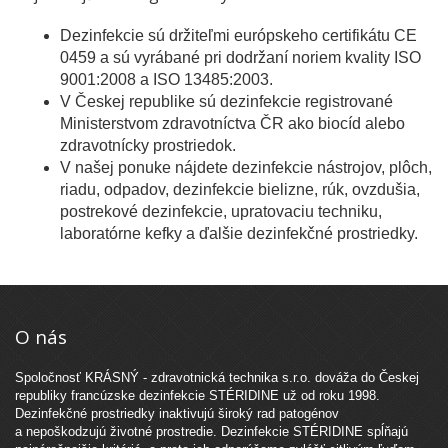
Dezinfekcie sú držiteľmi európskeho certifikátu CE
0459 a sú vyrábané pri dodržaní noriem kvality ISO
9001:2008 a ISO 13485:2003.
V Českej republike sú dezinfekcie registrované
Ministerstvom zdravotníctva ČR ako biocíd alebo
zdravotnícky prostriedok.
V našej ponuke nájdete dezinfekcie nástrojov, plôch,
riadu, odpadov, dezinfekcie bielizne, rúk, ovzdušia,
postrekové dezinfekcie, upratovaciu techniku,
laboratórne kefky a ďalšie dezinfekčné prostriedky.
O nás
Spoločnosť KRÁSNÝ - zdravotnická technika s.r.o. dováža do Českej
republiky francúzske dezinfekcie STÉRIDINE už od roku 1998.
Dezinfekčné prostriedky inaktivujú široký rad patogénov
a nepoškodzujú životné prostredie. Dezinfekcie STÉRIDINE spĺňajú