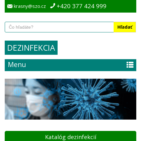
+420 377 424 999
krasny@szo.cz
Hľadať
DEZINFEKCIA
Menu
Katalóg dezinfekcií