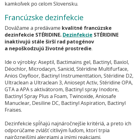
kamkoľvek po celom Slovensku.
Francúzske dezinfekcie
Dovážame a predávame
kvalitné francúzske
dezinfekcie STÉRIDINE.
Dezinfekcie
STÉRIDINE
inaktivujú stále širší rad patogénov
a nepoškodzujú životné prostredie
.
Ide o výrobky: Aseptil, Bactimains gel, Bactinyl, Baxiol,
Déochlor, Microdacyn, Sanicid, Stéridine Multifurface,
Anios Oxyfloor, Bactinyl Instrumenttation, Stéridine D2,
Ultraclean a Ultraclean 3, Aniosept Activ, Stéridine OPA,
GTA a APA s aktivátorom, Bactinyl spray Inodore,
Bactinyl Spray Plus a Foam, Twinoxide, Aniosafe
Manuclear, Desiline DC, Bactinyl Aspiration, Bactinyl
Fraises.
Dezinfekcie spĺňajú najnáročnejšie kritériá, a preto ich
odporúčame zvlášť citlivým ľuďom, ktorí trpia
najrôznejšími alergiami a inými reakciami.